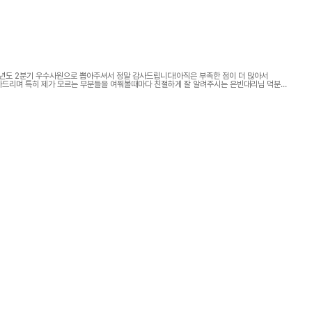
년도 2분기 우수사원으로 뽑아주셔서 정말 감사드립니다!아직은 부족한 점이 더 많아서
사드리며 특히 제가 모르는 부분들을 여쭤볼때마다 친절하게 잘 알려주시는 은빈대리님 덕분에
사합니다!