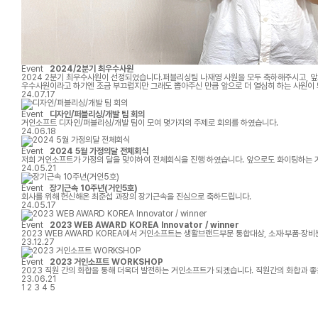
Event
2024/2분기 최우수사원
2024 2분기 최우수사원이 선정되었습니다.퍼블리싱팀 나재영 사원을 모두 축하해주시고, 
우수사원이라고 하기엔 조금 부끄럽지만 그래도 뽑아주신 만큼 앞으로 더 열심히 하는 사원이
많이 배우고 성장할 수 있었던 것 같습니다. 정말 늘 감사드립니다!항상 거인소프트 퍼블리싱
24.07.17
Event
디자인/퍼블리싱/개발 팀 회의
거인소프트 디자인/퍼블리싱/개발 팀이 모여 몇가지의 주제로 회의를 하였습니다.
24.06.18
Event
2024 5월 가정의달 전체회식
저희 거인소프트가 가정의 달을 맞이하여 전체회식을 진행 하였습니다. 앞으로도 화이팅하는
24.05.21
Event
장기근속 10주년(거인5호)
회사를 위해 헌신해온 최준섭 과장의 장기근속을 진심으로 축하드립니다.
24.05.17
Event
2023 WEB AWARD KOREA Innovator / winner
2023 WEB AWARD KOREA에서 거인소프트는 생활브랜드부문 통합대상, 소재·부품·장
23.12.27
Event
2023 거인소프트 WORKSHOP
2023 직원 간의 화합을 통해 더
23.06.21
1
2
3
4
5