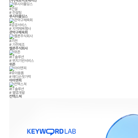
(주)헥토이노베이션
#건설
# 컨설팅
루시아홀딩스
#공공서비스
# 지역체육행사
관악구체육회
#가전
# 가전제조
켈론주식회사
#IT솔루션
# 위치기반서비스
위존
#유아용품
# 에디슨젓가락
아이엔피
#IT솔루션
# 웹앱개발
컨텍스쳐