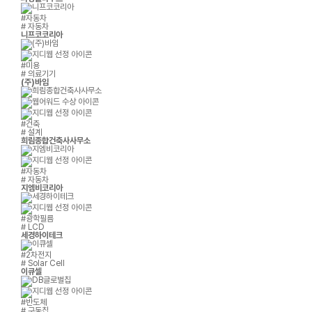
#자동차
# 자동차
니프코코리아
#미용
# 의료기기
(주)바임
#건축
# 설계
희림종합건축사사무소
#자동차
# 자동차
지엠비코리아
#광학필름
# LCD
세경하이테크
#2차전지
# Solar Cell
이큐셀
#반도체
# 구동칩