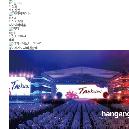
#모빌리티
# 철도
우진산전
#의약
# 신약개발
지아이바이옴
#문화
# 전시컨벤션
베페
경기세계도자비엔날레