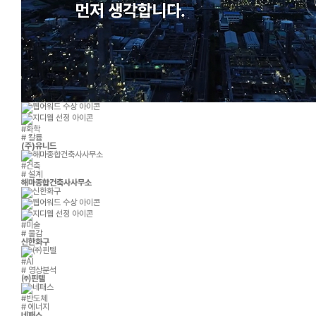
#화학
# 칼륨
(주)유니드
#건축
# 설계
해마종합건축사사무소
#미술
# 물감
신한화구
#AI
# 영상분석
㈜핀텔
#반도체
# 에너지
네패스