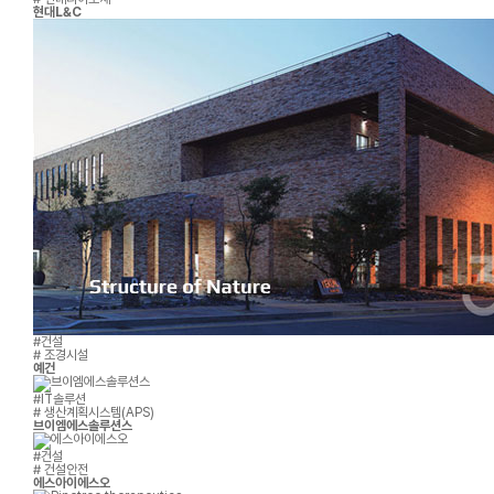
현대L&C
#건설
# 조경시설
예건
#IT솔루션
# 생산계획시스템(APS)
브이엠에스솔루션스
#건설
# 건설안전
에스아이에스오