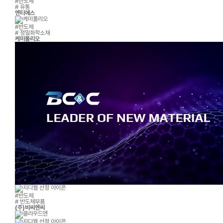
#반도체
# 유통
엔티에스
#반도체
# 정밀화학소재
케미폴리오
#반도체
# 반도체부품
(주)비씨엔씨