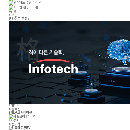
#섬유
# 의류
온타이드(국동)
#데이터
# 솔루션
인포텍코퍼레이션
#자동차
# 전기차
파킹클라우드EV