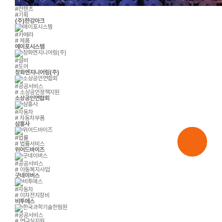
#컨텐츠
#기획
(주)한강아크
#카메라
# 제품
에이포시스템
#설비
#도어
창화엔지니어링(주)
#공공서비스
# 소상공인정책지원
소상공인연합회
#자동차
# 자동차부품
삼홍사
#법률
# 법률서비스
위어드바이즈
#공공서비스
# 아동복지사업
굿네이버스
#자동차
# 이차전지장비
비투에스
#공공서비스
# 연구실지원