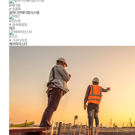
#메디칼
# 초음파
알피니언메디칼시스템
#건자재
# 금속제창호
태신
#가구
# 가구디자인
체어마이스터