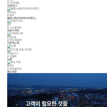
#연구
# 신약개발
프로티나
#바이오
# 분자
롤링스톤(미코바이오메드)
#IT
# 디스플레이
비욘드아이
#반도체
# 반도체설계
아진엑스텍
#의료기기
# 초음파
뉴퐁
#보안
# 보안솔루션
페스카로