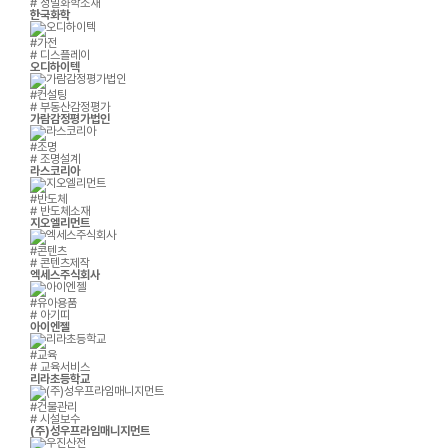
# 정밀화학소재
한국화학
#가전
# 디스플레이
오디하이텍
#컨설팅
# 부동산감정평가
가람감정평가법인
#조명
# 조명설계
라스코리아
#반도체
# 반도체소재
지오엘리먼트
#콘텐츠
# 콘텐츠제작
엑세스주식회사
#유아용품
# 아기띠
아이엔젤
#교육
# 교육서비스
리라초등학교
#건물관리
# 시설보수
(주)성우프라임매니지먼트