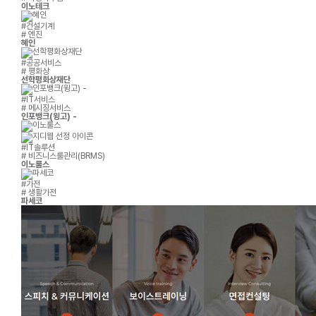
이노테크
#건설기계
# 엔진
혜인
#공공서비스
# 평화상
선학평화상재단
#IT서비스
# 메시징서비스
인포뱅크(윙고) -
#IT솔루션
# 비즈니스룰관리(BRMS)
이노룰스
#가전
# 생활가전
파세코