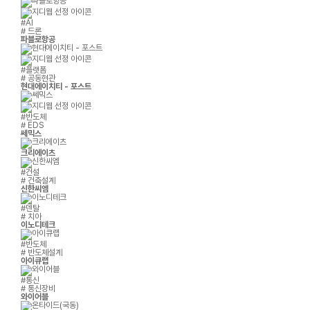
#AI
# 드론
파블로항공
#플랫폼
# 공동현관
현대에이치티 - 포스트
#반도체
# EDS
쎄믹스
크리에이츠
#건설
# 건축설계
신한씨엠
#덴탈
# 치아
이노디테크
#반도체
# 반도체설계
아이큐랩
#통신
# 통신장비
와이어블