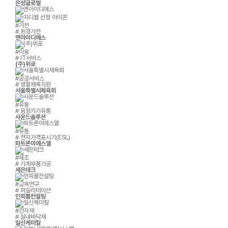
은성글로벌
#가전
# 환경가전
엔아이디에스
#미용
# IT서비스
(주)위로
#공공서비스
# 생활체육지원
서울특별시체육회
#유통
# 음향기기유통
사운드솔루션
#유통
# 전자가격표시기(ESL)
파트론이에스엘
#제조
# 기계부품가공
세은테크
#교육연구
# 퍼실리테이션
인피플컨설팅
#건자재
# 실내바닥재
일신케미칼