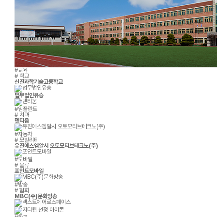
#교육
# 학교
신진과학기술고등학교
법무법인유승
#임플란트
# 치과
덴티움
#자동차
# 모빌리티
유진에스엠알시 오토모티브테크노(주)
#모바일
# 물류
포인트모바일
#방송
# 협회
MBC(주)문화방송