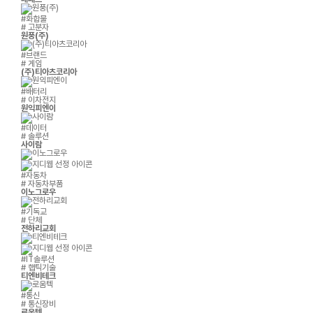
#화합물
# 고분자
원풍(주)
#브랜드
# 게임
(주)티아츠코리아
#배터리
# 이차전지
원익피엔이
#데이터
# 솔루션
사이람
#자동차
# 자동차부품
이노그로우
#기독교
# 단체
전하리교회
#IT솔루션
# 햅틱기술
티엔비테크
#통신
# 통신장비
로움텍