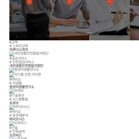
#교육
# 스피치교육
이루다스피치
#공공서비스
# 안전점검서비스
국민생활안전종합지원단
#바이오
# 미생물
중앙미생물연구소
#IT솔루션
# 시스템통합
유큐브
#바이오
# 유전체분석
바이오닉스
#건설
# 건축설계
오르비스