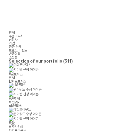
전체
수출바우처
상장사
기업
공공·단체
브랜드·이벤트
반응형웹
쇼핑몰
Selection of our
portfolio
(511)
#로보틱스
# AI
한화로보틱스
#반도체
# CMP
sk엔펄스
#SK
# 주차관제
파킹클라우드