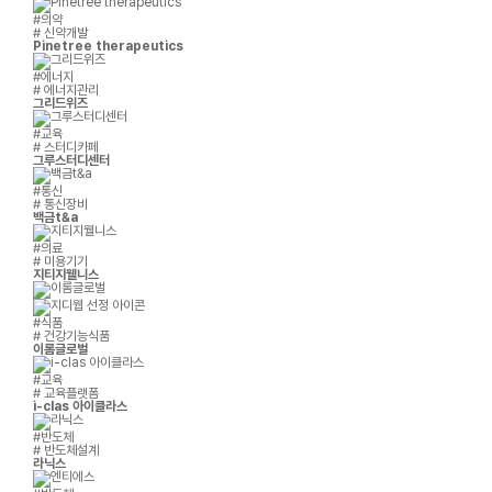
#의약
# 신약개발
Pinetree therapeutics
#에너지
# 에너지관리
그리드위즈
#교육
# 스터디카페
그루스터디센터
#통신
# 통신장비
백금t&a
#의료
# 미용기기
지티지웰니스
#식품
# 건강기능식품
이롬글로벌
#교육
# 교육플랫폼
i-clas 아이클라스
#반도체
# 반도체설계
라닉스