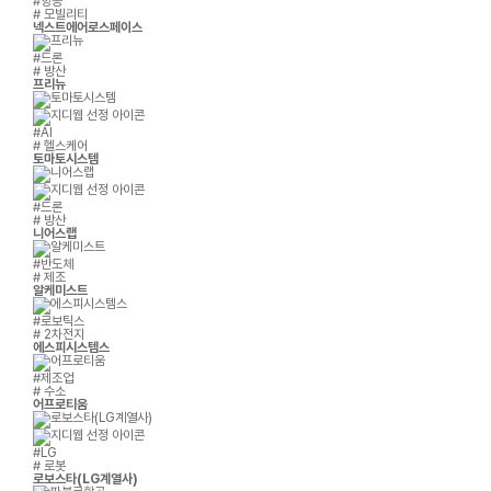
#항공
# 모빌리티
넥스트에어로스페이스
#드론
# 방산
프리뉴
#AI
# 헬스케어
토마토시스템
#드론
# 방산
니어스랩
#반도체
# 제조
알케미스트
#로보틱스
# 2차전지
에스피시스템스
#제조업
# 수소
어프로티움
#LG
# 로봇
로보스타(LG계열사)