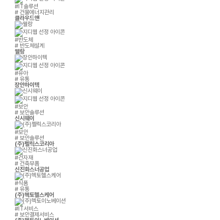
#IT솔루션
# 건물에너지관리
클라우드앤
#반도체
# 반도체설계
웰랑
#유아
# 유통
장안하이텍
#보안
# 보안솔루션
신시웨이
#보안
# 보안솔루션
(주)펠릭스코리아
#건자재
# 건축부품
신진화스너공업
#식품
# 유통
(주)헥토헬스케어
#IT서비스
# 보안결제서비스