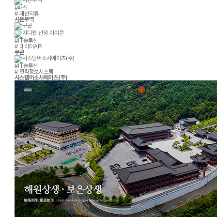
#패션
# 패션의류
시온무역
#IT솔루션
# 데이터API
쿠콘
#IT솔루션
# 전력정보시스템
시스템어소시에이츠(주)