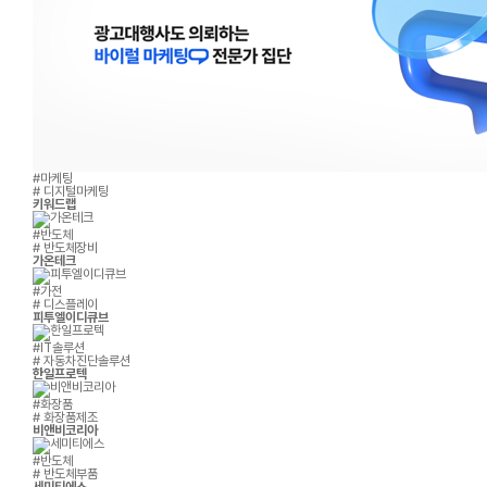
#마케팅
# 디지털마케팅
키워드랩
#반도체
# 반도체장비
가온테크
#가전
# 디스플레이
피투엘이디큐브
#IT솔루션
# 자동차진단솔루션
한일프로텍
#화장품
# 화장품제조
비앤비코리아
#반도체
# 반도체부품