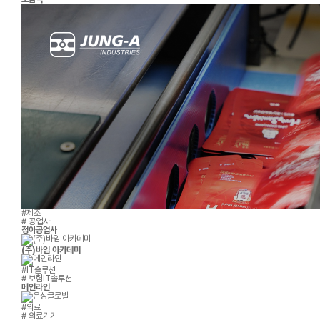
#제조
# 공업사
정아공업사
(주)바임 아카데미
#IT솔루션
# 보험IT솔루션
메인라인
#의료
# 의료기기