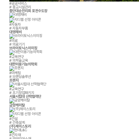
#공공서비스
# 종교시설관리
종단대순진리회 포천수도장
#자동차
# 자동차부품
대영채비
#의료
# 의료기기
브라이토닉스이미징
#교육연구
# 의학술교육
대한미용기능의학회
#마케팅
# 브랜딩솔루션
프렌지
#교육연구
# 초기창업패키지
서울시립대 산학협력단
금양케미칼
#건설
# 건축설계
(주)제이스토리
#건자재
# 인테리어소재