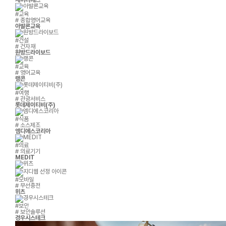
세미티에스
#교육
# 종합영어교육
아발론교육
#건설
# 건자재
원방드라이보드
#교육
# 영어교육
랭콘
#여행
# 관광서비스
롯데제이티비(주)
#식품
# 소스제조
엠디에스코리아
#의료
# 의료기기
MEDIT
#모바일
# 무선충전
위츠
#보안
# 보안솔루션
경우시스테크