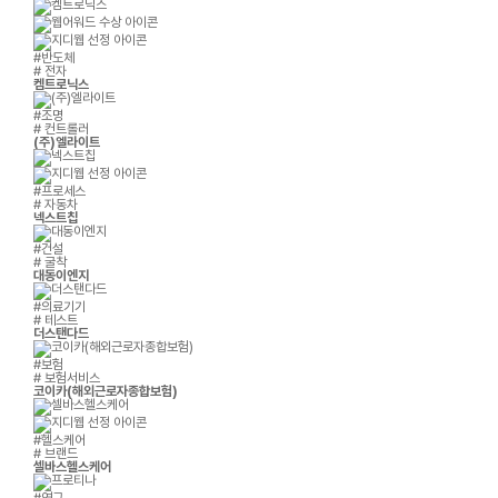
#반도체
# 전자
켐트로닉스
#조명
# 컨트롤러
(주)엘라이트
#프로세스
# 자동차
넥스트칩
#건설
# 굴착
대동이엔지
#의료기기
# 테스트
더스탠다드
#보험
# 보험서비스
코이카(해외근로자종합보험)
#헬스케어
# 브랜드
셀바스헬스케어