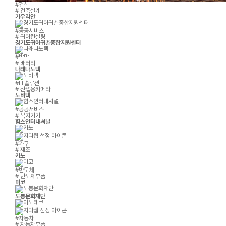
#건설
# 건축설계
가우리안
#공공서비스
# 귀어컨설팅
경기도귀어귀촌종합지원센터
#박막
# 배터리
나래나노텍
#IT솔루션
# 산업용카메라
노비텍
#공공서비스
# 복지기기
힘스인터내셔널
#가구
# 제조
카노
#반도체
# 반도체부품
미코
도봉문화재단
#자동차
# 자동차부품