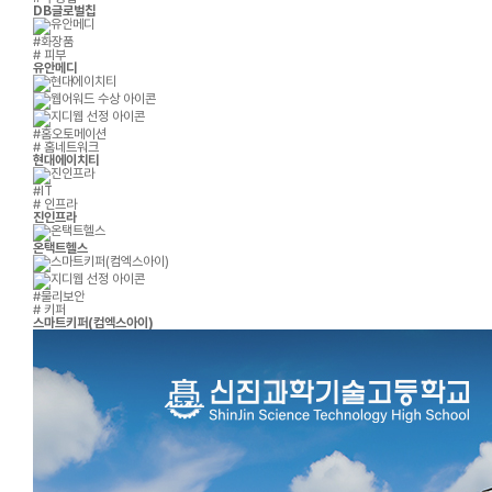
DB글로벌칩
#화장품
# 피부
유안메디
#홈오토메이션
# 홈네트워크
현대에이치티
#IT
# 인프라
진인프라
온택트헬스
#물리보안
# 키퍼
스마트키퍼(컴엑스아이)