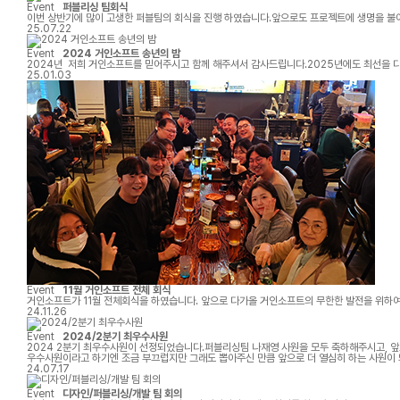
Event
퍼블리싱 팀회식
이번 상반기에 많이 고생한 퍼블팀의 회식을 진행 하였습니다.앞으로도 프로젝트에 생명을 불어 
25.07.22
Event
2024 거인소프트 송년의 밤
2024년 저희 거인소프트를 믿어주시고 함께 해주셔서 감사드립니다.2025년에도 최선을 
25.01.03
Event
11월 거인소프트 전체 회식
거인소프트가 11월 전체회식을 하였습니다. 앞으로 다가올 거인소프트의 무한한 발전을 위하
24.11.26
Event
2024/2분기 최우수사원
2024 2분기 최우수사원이 선정되었습니다.퍼블리싱팀 나재영 사원을 모두 축하해주시고, 
우수사원이라고 하기엔 조금 부끄럽지만 그래도 뽑아주신 만큼 앞으로 더 열심히 하는 사원이
많이 배우고 성장할 수 있었던 것 같습니다. 정말 늘 감사드립니다!항상 거인소프트 퍼블리싱
24.07.17
Event
디자인/퍼블리싱/개발 팀 회의