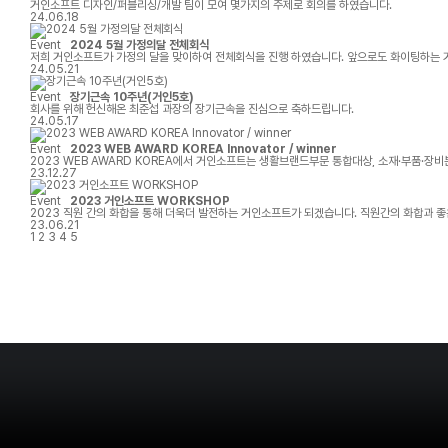
거인소프트 디자인/퍼블리싱/개발 팀이 모여 몇가지의 주제로 회의를 하였습니다.
24.06.18
Event
2024 5월 가정의달 전체회식
저희 거인소프트가 가정의 달을 맞이하여 전체회식을 진행 하였습니다. 앞으로도 화이팅하는
24.05.21
Event
장기근속 10주년(거인5호)
회사를 위해 헌신해온 최준섭 과장의 장기근속을 진심으로 축하드립니다.
24.05.17
Event
2023 WEB AWARD KOREA Innovator / winner
2023 WEB AWARD KOREA에서 거인소프트는 생활브랜드부문 통합대상, 소재·부품·장
23.12.27
Event
2023 거인소프트 WORKSHOP
2023 직원 간의 화합을 통해 더
23.06.21
1
2
3
4
5