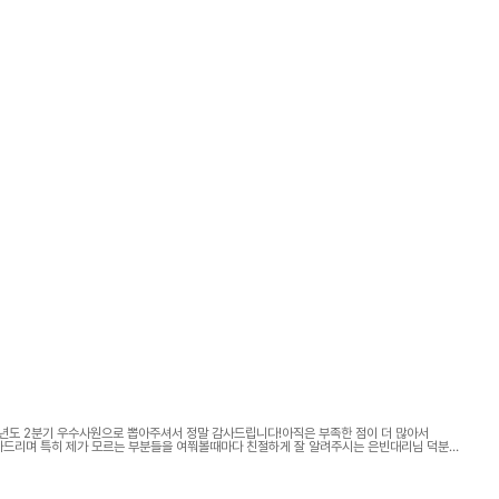
년도 2분기 우수사원으로 뽑아주셔서 정말 감사드립니다!아직은 부족한 점이 더 많아서
사드리며 특히 제가 모르는 부분들을 여쭤볼때마다 친절하게 잘 알려주시는 은빈대리님 덕분에
사합니다!